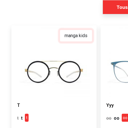
Tous
manga kids
T
Yyy
t
oo
t
t
oo
oo