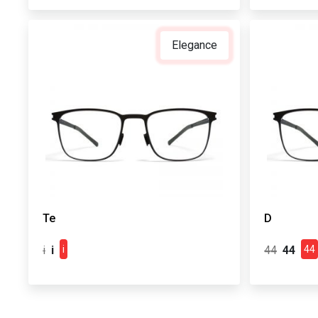
Elegance
Te
D
i
44
i
i
44
44