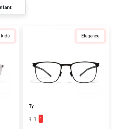
nfant
 kids
Elegance
Ty
1
1
1