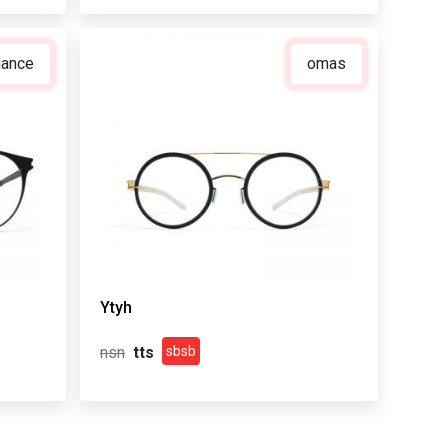
gance
omas
Ytyh
sbsb
nsn
tts