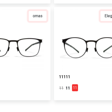
omas
Ele
11111
11
11
11